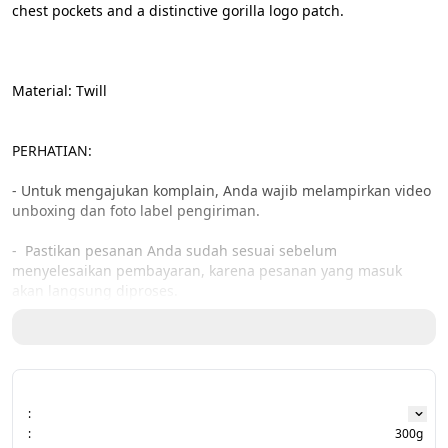
chest pockets and a distinctive gorilla logo patch.
Material: Twill
PERHATIAN:
- Untuk mengajukan komplain, Anda wajib melampirkan video 
unboxing dan foto label pengiriman.
-  Pastikan pesanan Anda sudah sesuai sebelum 
menyelesaikan pembayaran, karena pesanan yang masuk 
akan langsung diproses.
:
:
300g