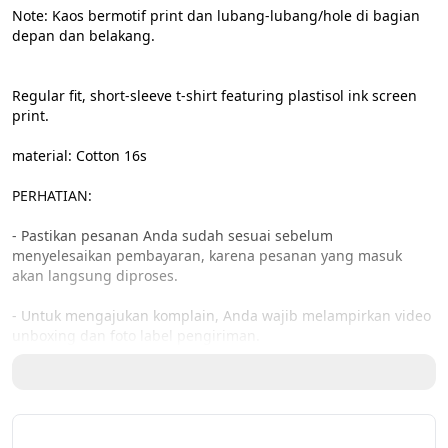
Note: Kaos bermotif print dan lubang-lubang/hole di bagian 
depan dan belakang.
Regular fit, short-sleeve t-shirt featuring plastisol ink screen 
print.
material: Cotton 16s
PERHATIAN:
- Pastikan pesanan Anda sudah sesuai sebelum 
menyelesaikan pembayaran, karena pesanan yang masuk 
akan langsung diproses.
- Untuk mengajukan komplain, Anda wajib melampirkan video 
unboxing dan foto label pengiriman.