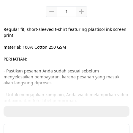
Regular fit, short-sleeved t-shirt featuring plastisol ink screen 
print.
material: 100% Cotton 250 GSM
PERHATIAN:
- Pastikan pesanan Anda sudah sesuai sebelum 
menyelesaikan pembayaran, karena pesanan yang masuk 
akan langsung diproses.
- Untuk mengajukan komplain, Anda wajib melampirkan video 
unboxing dan foto label pengiriman.