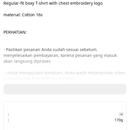
Regular-fit boxy T-shirt with chest embroidery logo

material: Cotton 16s

PERHATIAN:

- Pastikan pesanan Anda sudah sesuai sebelum 
menyelesaikan pembayaran, karena pesanan yang masuk 
akan langsung diproses.

- Untuk mengajukan komplain, Anda wajib melampirkan video 
unboxing dan foto label pengiriman.
:
:
170g