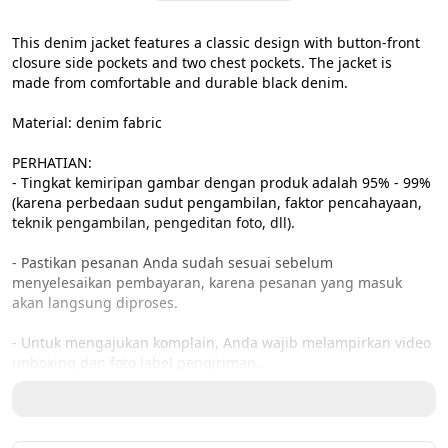
This denim jacket features a classic design with button-front 
closure side pockets and two chest pockets. The jacket is 
made from comfortable and durable black denim.

Material: denim fabric

PERHATIAN:

- Tingkat kemiripan gambar dengan produk adalah 95% - 99% 
(karena perbedaan sudut pengambilan, faktor pencahayaan, 
teknik pengambilan, pengeditan foto, dll).

- Pastikan pesanan Anda sudah sesuai sebelum 
menyelesaikan pembayaran, karena pesanan yang masuk 
akan langsung diproses.

- Untuk mengajukan komplain, Anda wajib melampirkan video 
unboxing dan foto label pengiriman.